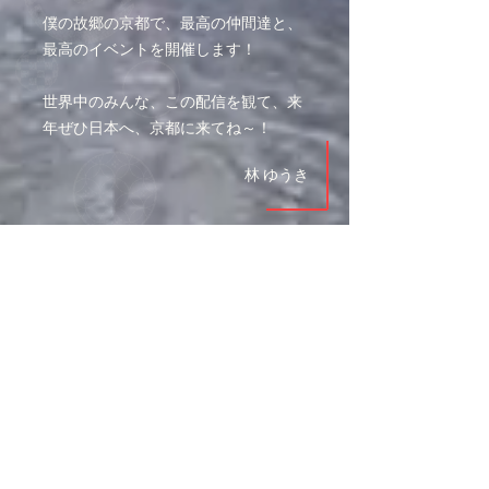
僕の故郷の京都で、最高の仲間達と、
最高のイベントを開催します！
世界中のみんな、この配信を観て、来
年ぜひ日本へ、京都に来てね～！
​林 ゆうき
O
UTLINE
​開催名
京伴祭 -KYOTO SOUNDTRACK FESTIVAL-