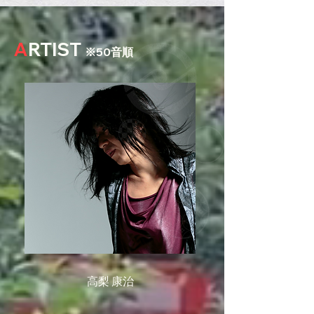
A
RTIST
※50
音順
高梨 康治