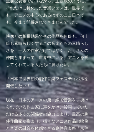
重要な要素でありながら、主題歌のように、
それだけに特化した音楽フェスは、世界で
も、アニメの中心であるはずのここ日本で
も、今まで開催されてきませんでした。
映像との相乗効果でその作品を何倍も、何十
倍も素晴らしくするこの音楽たちの素晴らし
さを、一人の作家だけではなく、たくさんの
仲間と集まって、世界中にいる、アニメを愛
してくれている人たちに届けたい。
「日本で世界初の劇伴音楽フェスティバルを
開催したい！」
現在、日本のアニメの第一線で音楽を手掛け
られている作曲家に声をかけ、賛同していた
だける多くの関係者の協力により、最高の劇
伴作曲家が集まり、様々なアニメ作品の映像
と音楽の融合を体感できる劇伴音楽祭「京伴