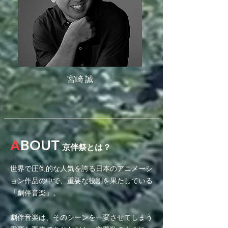
宮崎 誠
A
BOUT
京
伴祭とは？
世界で圧倒的な人気を誇る日本のアニメーシ
ョン作品の中で、重要な役割を果たしている
「劇伴音楽」。
劇伴音楽は、そのシーンを一変させてしまう