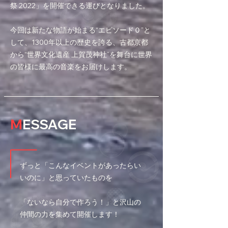
祭 2022」を開催できる運びとなりました。
今回は新たな物語が始まる“エピソード０”と
して、1300年以上の歴史を誇る、古都京都
から“世界文化遺産 上賀茂神社”を舞台に世界
の皆様に最高の音楽をお届けします。
M
ESSAGE
ずっと「こんなイベントがあったらい
いのに」と思っていたものを
「ないなら自分で作ろう！」と沢山の
仲間の力を集めて開催します！