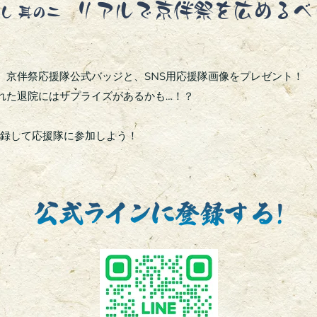
リアルで京伴祭を広めるべ
達し 其の二
、京伴祭応援隊公式バッジと、SNS用応援隊画像をプレゼント！
れた退院にはサプライズがあるかも…！？
登録して応援隊に参加しよう！