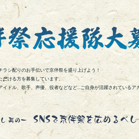
、チラシ配りのお手伝いで京伴祭を盛り上げよう！
ただける方を募集しています。
アイドル、歌手、声優、役者などなど…ご自身が活躍されているア
SNSで京伴祭を広めるべし
達し 其の一