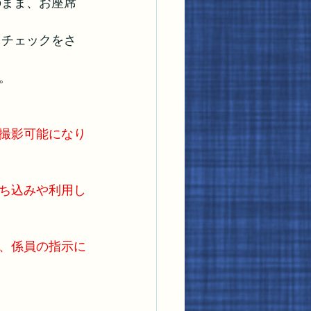
のまま、お座席
トチェックをさ
。
撮影可能になり
ち込みや利用し
、係員の指示に