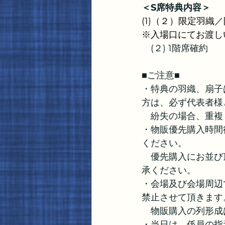
＜S席特典内容＞
(1)（２）限定羽織
※入場口にてお渡し
　(２) 1階席確約
■ご注意■
・特典の羽織、扇子
方は、必ず代表者様
　紛失の場合、重複
・物販優先購入時間
ください。
　優先購入にお並び
承ください。
・会場及び会場周辺
禁止させて頂きます
　物販購入の列形成
・当日は、係員の指