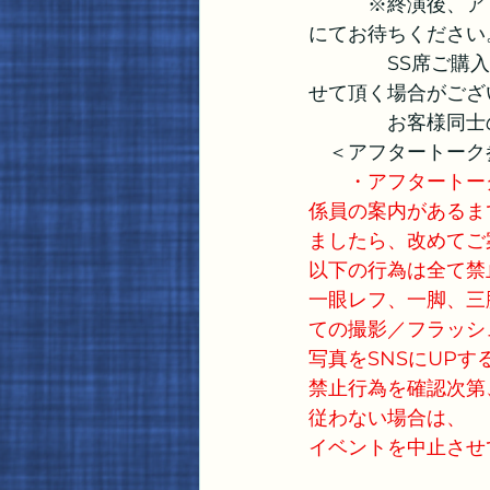
　　　※終演後、ア
にてお待ちください
　　　　SS席ご購
せて頂く場合がござ
　　　　お客様同士
　＜アフタートーク
・アフタートー
係員の案内があるま
ましたら、改めてご
以下の行為は全て禁
一眼レフ、一脚、三
ての撮影／フラッシ
写真をSNSにUP
禁止行為を確認次第
従わない場合は、
イベントを中止させ