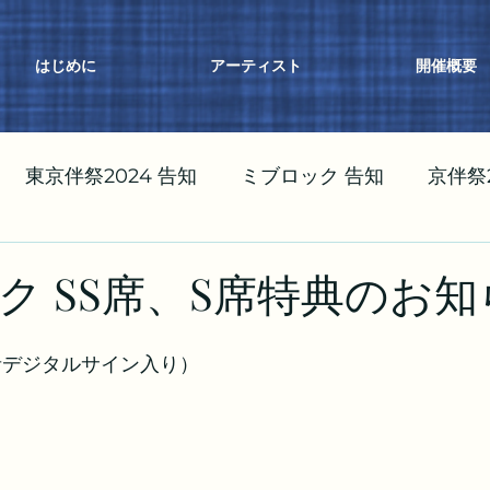
はじめに
アーティスト
開催概要
東京伴祭2024 告知
ミブロック 告知
京伴祭2
祭2023 告知
ク SS席、S席特典のお知
演者デジタルサイン入り）