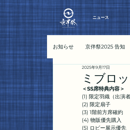
ニュース
お知らせ
京伴祭2025 告知
2025年9月17日
東京伴祭2023 告知
京伴
ミブロッ
＜SS席特典内容＞
(1) 限定羽織（出
(2) 限定扇子
(3) 1階前方席確約
(4) 物販優先購入
(5) ロビー展示優先