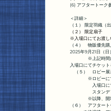
(6) アフタートーク
＜詳細＞
（１） 限定羽織（
（２） 限定扇子
※入場口にてお渡し
（４）　物販優先購
2025年9月21日
　　　　※上記時間
入場口にてチケット
　（５）　ロビー展
　　　　※ロビーに
　　　　　入場口に
　　　　　スタンデ
　　　　※以降、開
（６）　アフタート