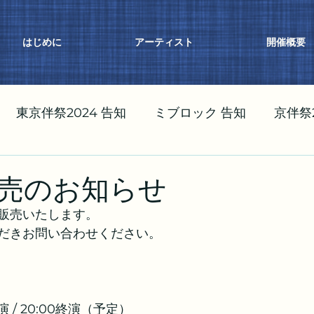
はじめに
アーティスト
開催概要
東京伴祭2024 告知
ミブロック 告知
京伴祭2
祭2023 告知
売のお知らせ
販売いたします。
だきお問い合わせください。
0開演 / 20:00終演（予定）