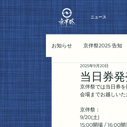
ニュース
お知らせ
京伴祭2025 告知
2025年9月20日
東京伴祭2023 告知
京伴
当日券発
京伴祭では当日券を
会場までお越しいた
京伴祭：
9/20(土)
15:00開場 / 16:0