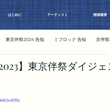
はじめに
アーティスト
開催概要
東京伴祭2024 告知
ミブロック 告知
京伴祭2
祭2023 告知
2023】東京伴祭ダイジ
ZoK6OvATRc