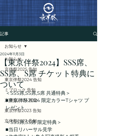
記事
お知らせ
2024年11月3日
お知らせ
【東京伴祭2024】SSS席、
京伴祭2025 告知
SS席、S席 チケット特典に
東京伴祭2024 告知
ついて
ミブロック 告知
＜SSS席,SS席,S席 共通特典＞
京伴祭2024 告知
■東京伴祭2024 限定カラーTシャツ プ
レゼント
東京伴祭2023 告知
京伴祭2023 告知
＜SSS席,SS席 限定特典＞
■当日リハーサル見学