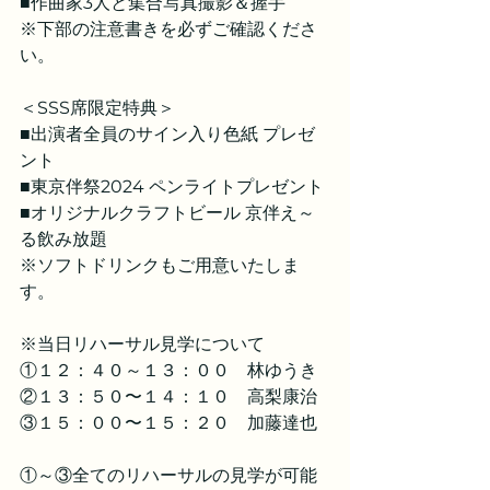
■作曲家3人と集合写真撮影＆握手
※下部の注意書きを必ずご確認くださ
い。
＜SSS席限定特典＞
■出演者全員のサイン入り色紙 プレゼ
ント
■東京伴祭2024 ペンライトプレゼント
■オリジナルクラフトビール 京伴え～
る飲み放題
※ソフトドリンクもご用意いたしま
す。
※当日リハーサル見学について
①１２：４０～１３：００　林ゆうき
②１３：５０〜１４：１０　高梨康治
③１５：００〜１５：２０　加藤達也
①～③全てのリハーサルの見学が可能